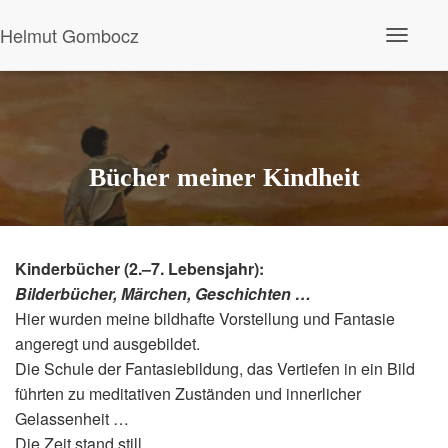
Helmut Gombocz
N
a
v
i
g
a
t
i
Bücher meiner Kindheit
o
n
u
m
s
Kinderbücher (2.–7. Lebensjahr):
c
h
Bilderbücher, Märchen, Geschichten …
a
Hier wurden meine bildhafte Vorstellung und Fantasie
l
t
angeregt und ausgebildet.
e
Die Schule der Fantasiebildung, das Vertiefen in ein Bild
n
führten zu meditativen Zuständen und innerlicher
Gelassenheit …
Die Zeit stand still.